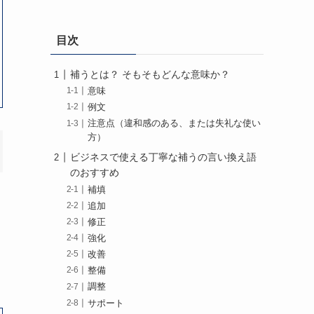
目次
補うとは？ そもそもどんな意味か？
意味
例文
注意点（違和感のある、または失礼な使い
方）
ビジネスで使える丁寧な補うの言い換え語
のおすすめ
補填
追加
修正
強化
改善
整備
調整
サポート