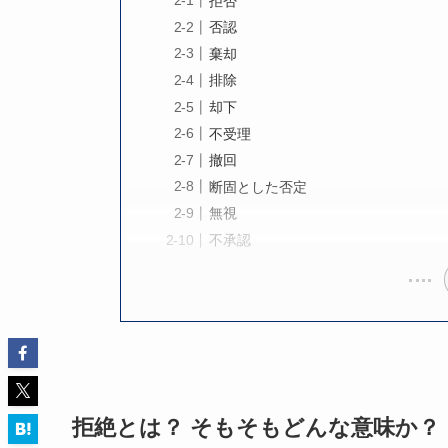
拒否
否認
棄却
排除
却下
不受理
撤回
断固とした否定
無視
不承認
拒絶とは？ そもそもどんな意味か？