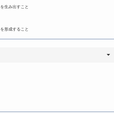
アを生み出すこと
えを形成すること
。